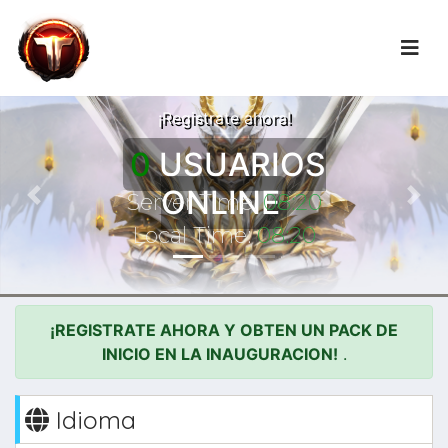
LA AVENTURA
COMIENZA!
¡Registrate ahora!
0
USUARIOS
ONLINE
Server Time:
08:20
Previous
Nex
Local Time:
08:20
¡REGISTRATE AHORA Y OBTEN UN PACK DE
INICIO EN LA INAUGURACION!
.
Idioma