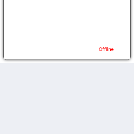
Strength
32,767
Agility
32,767
Vitality
32,767
Energy
32,767
Kills
0
Status
Offline