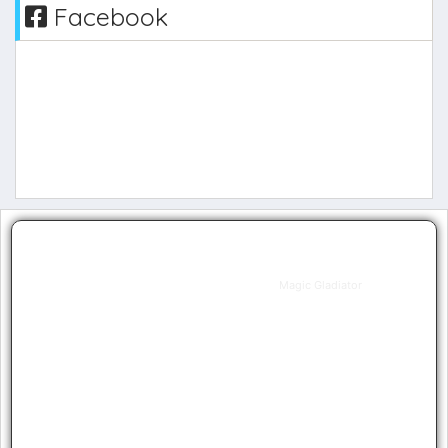
Facebook
Brakers
Magic Gladiator
Level
73
Guild
0
Resets
2
Grand
0
Resets