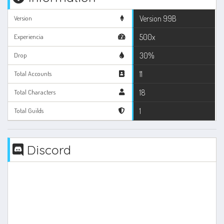
Version 99B
Version
500x
Experiencia
30%
Drop
11
Total Accounts
18
Total Characters
1
Total Guilds
Discord