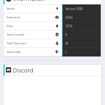
Version 99B
Version
500x
Experiencia
30%
Drop
11
Total Accounts
18
Total Characters
1
Total Guilds
Discord