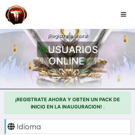
LA AVENTURA
COMIENZA!
¡Registrate ahora!
0
USUARIOS
ONLINE
Server Time:
14:41
Previous
Nex
Local Time:
14:41
¡REGISTRATE AHORA Y OBTEN UN PACK DE
INICIO EN LA INAUGURACION!
.
Idioma