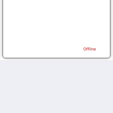
Strength
32,767
Agility
32,767
Vitality
32,767
Energy
32,767
Command
32,767
Kills
0
Status
Offline