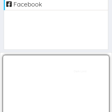
Facebook
DlTit
Dark Lord
Level
400
Guild
0
Resets
1
Grand
0
Resets