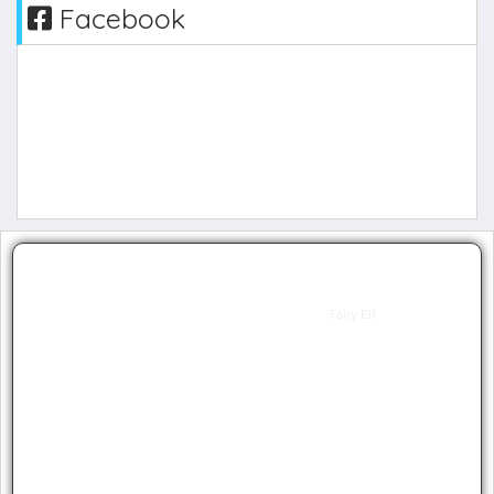
Facebook
Elfa
Fairy Elf
Level
1
Guild
0
Resets
0
Grand
0
Resets