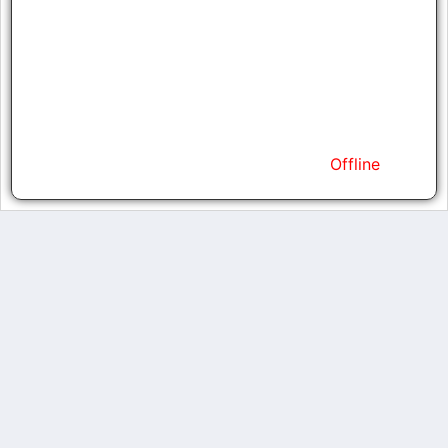
Strength
22
Agility
25
Vitality
20
Energy
15
Kills
0
Status
Offline