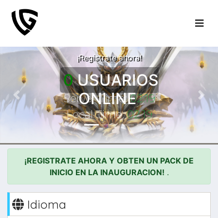
LA AVENTURA
COMIENZA!
¡Registrate ahora!
0
USUARIOS
ONLINE
Server Time:
02:19
Previous
Nex
Local Time:
02:19
¡REGISTRATE AHORA Y OBTEN UN PACK DE
INICIO EN LA INAUGURACION!
.
Idioma