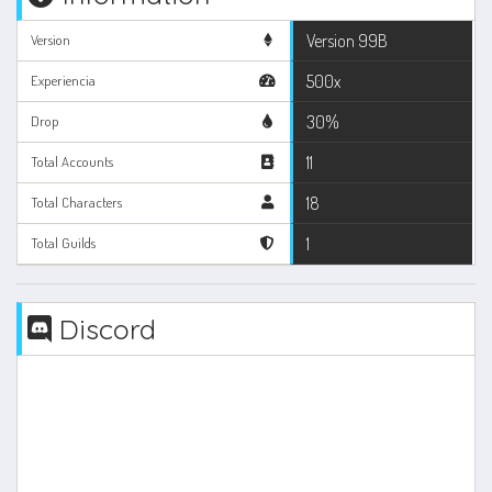
Version 99B
Version
500x
Experiencia
30%
Drop
11
Total Accounts
18
Total Characters
1
Total Guilds
Discord