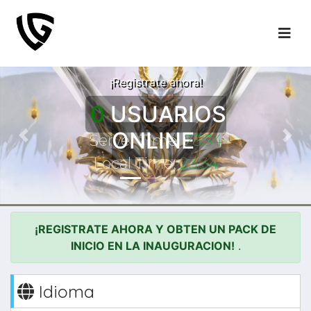
LA AVENTURA
COMIENZA!
¡Registrate ahora!
0
USUARIOS
ONLINE
Server Time:
23:34
Previous
Nex
Local Time:
23:34
¡REGISTRATE AHORA Y OBTEN UN PACK DE
INICIO EN LA INAUGURACION!
.
Idioma