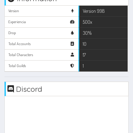
Version 99B
Version
500x
Experiencia
30%
Drop
10
Total Accounts
17
Total Characters
1
Total Guilds
Discord