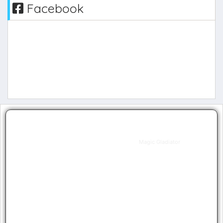
Facebook
Magic
Magic Gladiator
Level
1
Guild
0
Resets
0
Grand
0
Resets