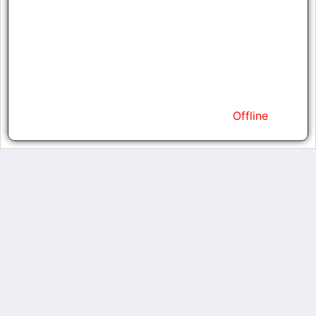
Strength
26
Agility
26
Vitality
26
Energy
26
Kills
0
Status
Offline