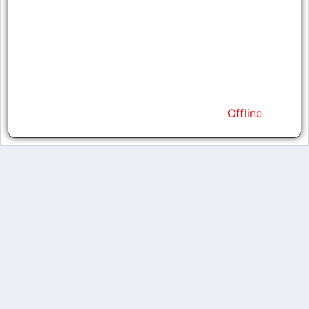
Strength
18
Agility
18
Vitality
15
Energy
30
Kills
0
Status
Offline