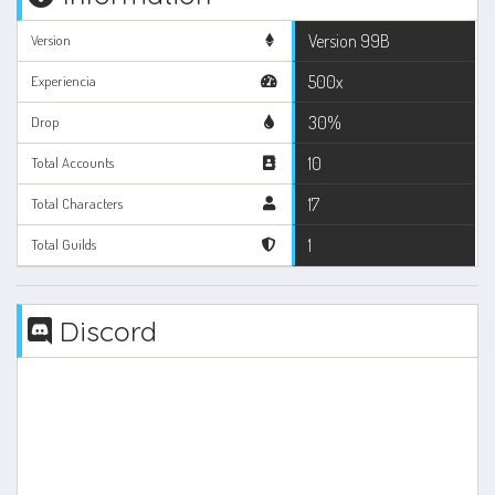
Version 99B
Version
500x
Experiencia
30%
Drop
10
Total Accounts
17
Total Characters
1
Total Guilds
Discord