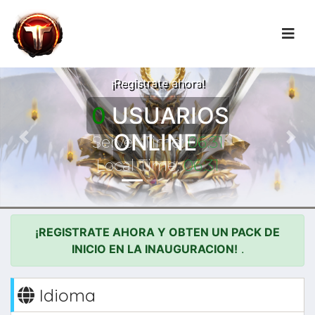
LA AVENTURA
COMIENZA!
¡Registrate ahora!
0
USUARIOS
ONLINE
Server Time:
06:31
Previous
Nex
Local Time:
06:31
¡REGISTRATE AHORA Y OBTEN UN PACK DE
INICIO EN LA INAUGURACION!
.
Idioma