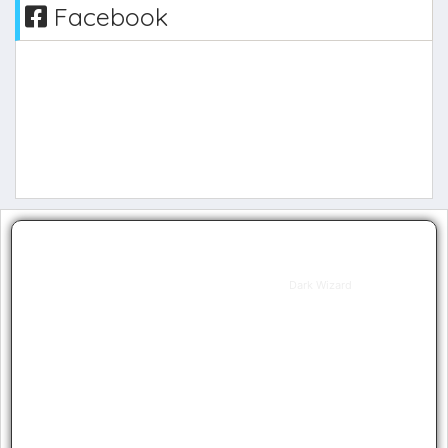
Facebook
TESTEO2
Dark Wizard
Level
1
Guild
0
Resets
0
Grand
0
Resets