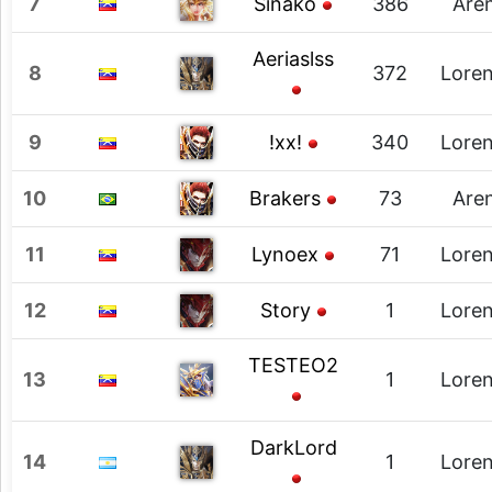
7
Sinako
386
Are
Aeriaslss
8
372
Loren
9
!xx!
340
Loren
10
Brakers
73
Are
11
Lynoex
71
Loren
12
Story
1
Loren
TESTEO2
13
1
Loren
DarkLord
14
1
Loren