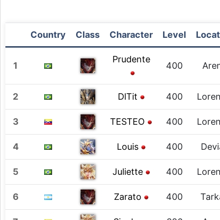
Country
Class
Character
Level
Locat
Prudente
1
400
Are
2
DlTit
400
Loren
3
TESTEO
400
Loren
4
Louis
400
Devi
5
Juliette
400
Loren
6
Zarato
400
Tark