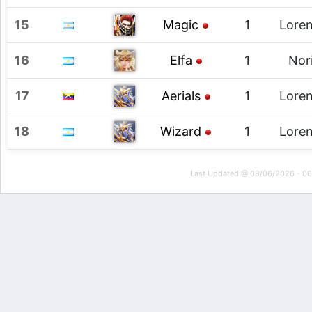
15
Magic
1
Loren
16
Elfa
1
Nor
17
Aerials
1
Loren
18
Wizard
1
Loren
Last Updated @ 08/06/2026 - 0