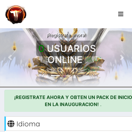
LA AVENTURA
COMIENZA!
¡Registrate ahora!
0
USUARIOS
ONLINE
Server Time:
18:47
Previous
Nex
Local Time:
18:47
¡REGISTRATE AHORA Y OBTEN UN PACK DE INICI
EN LA INAUGURACION!
.
Idioma