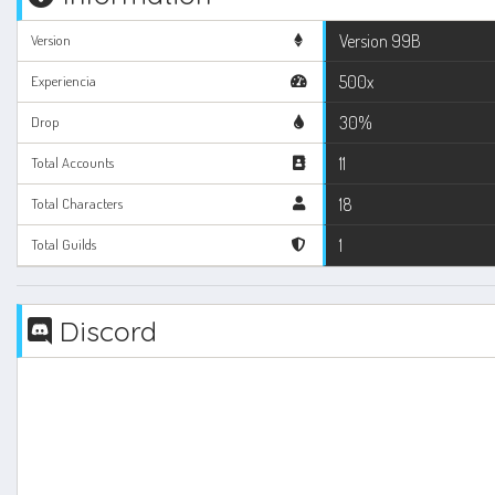
Version 99B
Version
500x
Experiencia
30%
Drop
11
Total Accounts
18
Total Characters
1
Total Guilds
Discord